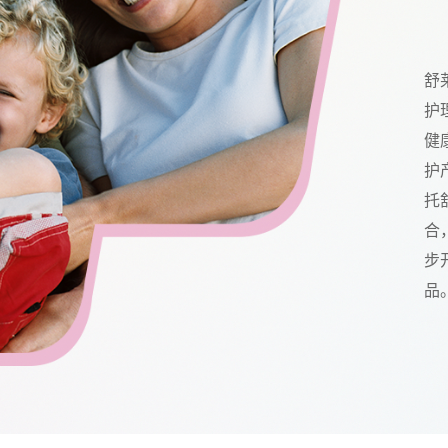
舒
护
健
护
托
合
步
品