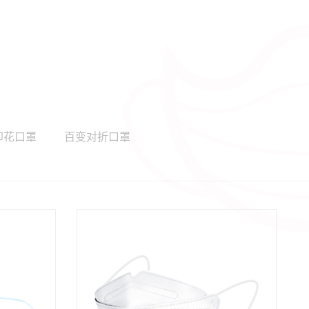
印花口罩
百变对折口罩