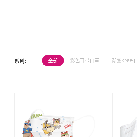
全部
彩色耳带口罩
渐变KN95
系列：