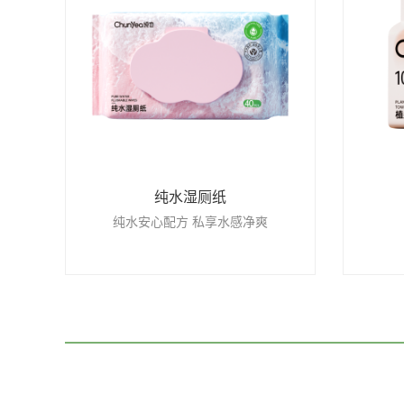
纯水湿厕纸
纯水安心配方 私享水感净爽