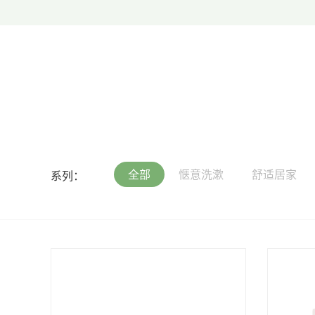
全部
惬意洗漱
舒适居家
系列：