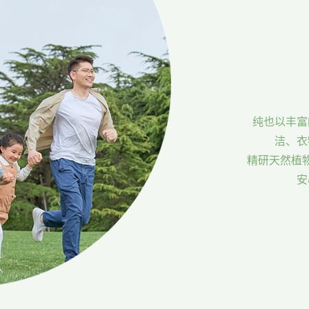
纯也以丰富
洁、衣
精研天然植
安