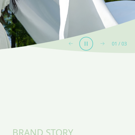
02
/
03
BRAND STORY