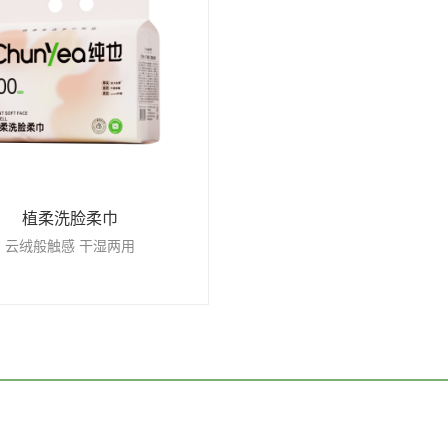
植柔洗脸柔巾
云绒般触感 干湿两用